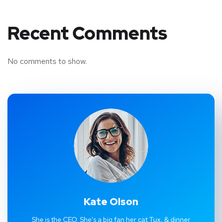
Recent Comments
No comments to show.
Kate Olson
She is the CEO. She's a big fan her cat Tux, & dinner