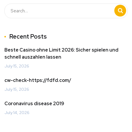
Recent Posts
Beste Casino ohne Limit 2026: Sicher spielen und
schnell auszahlen lassen
July 15, 2026
cw-check-https://fdfd.com/
July 15, 2026
Coronavirus disease 2019
July 14, 2026