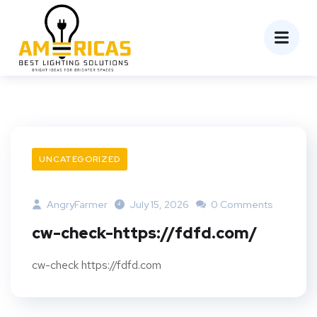
UNCATEGORIZED
AngryFarmer
July 15, 2026
0 Comments
cw-check-https://fdfd.com/
cw-check https://fdfd.com